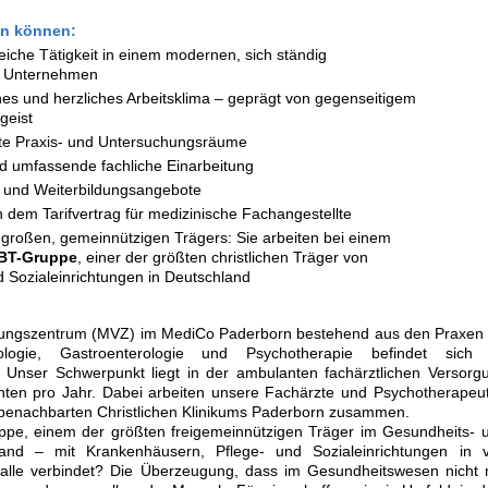
en können:
iche Tätigkeit in einem modernen, sich ständig
n Unternehmen
enes und herzliches Arbeitsklima – geprägt von gegenseitigem
geist
te Praxis- und Untersuchungsräume
und umfassende fachliche Einarbeitung
t- und Weiterbildungsangebote
 dem Tarifvertrag für medizinische Fachangestellte
s großen, gemeinnützigen Trägers: Sie arbeiten bei einem
BT-Gruppe
, einer der größten christlichen Träger von
 Sozialeinrichtungen in Deutschland
gungszentrum (MVZ) im MediCo Paderborn bestehend aus den Praxen 
ogie, Gastroenterologie und Psychotherapie befindet sich
Unser Schwerpunkt liegt in der ambulanten fachärztlichen Versorg
nten pro Jahr. Dabei arbeiten unsere Fachärzte und Psychotherapeu
 benachbarten Christlichen Klinikums Paderborn zusammen.
pe, einem der größten freigemeinnützigen Träger im Gesundheits- 
and – mit Krankenhäusern, Pflege- und Sozialeinrichtungen in v
alle verbindet? Die Überzeugung, dass im Gesundheitswesen nicht 