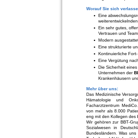
Worauf Sie sich verlass
Eine abwechslungsre
weiterentwickelnde
Ein sehr gutes, off
Vertrauen und Team
Modern ausgestatte
Eine strukturierte 
Kontinuierliche For
Eine Vergütung nach
Die Sicherheit eine
Unternehmen der
B
Krankenhäusern und
Mehr über uns:
Das Medizinische Versor
Hämatologie und Onkol
Facharztzentrum MediCo. 
von mehr als 8.000 Patie
eng mit den Kollegen des
Wir gehören zur BBT-Grup
Sozialwesen in Deutschl
Bundesländern. Was uns 