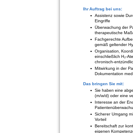
Ihr Auftrag bei uns:
Assistenz sowie Du
Eingriffe
Überwachung der Pat
therapeutische Ma
Fachgerechte Aufbe
gemäß geltender Hy
Organisation, Koord
einschließlich H₂-A
chronisch-entzündl
Mitwirkung in der Pa
Dokumentation medi
Das bringen Sie mit:
Sie haben eine abge
(m/w/d) oder eine ve
Interesse an der En
Patientenüberwachun
Sicherer Umgang mi
Vorteil
Bereitschaft zur kon
eigenen Kompetenz