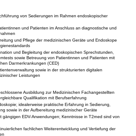
rchführung von Sedierungen im Rahmen endoskopischer
ientinnen und Patienten im Anschluss an diagnostische und
ßnahmen
reitung und Pflege der medizinischen Geräte und Endoskope
gienestandards
ination und Begleitung der endoskopischen Sprechstunden,
temtests sowie Betreuung von Patientinnen und Patienten mit
ichen Darmerkrankungen (CED)
tientenverwaltung sowie in der strukturierten digitalen
zinischer Leistungen
schlossene Ausbildung zur Medizinischen Fachangestellten
rgleichbare Qualifikation mit Berufserfahrung
doskopie; idealerweise praktische Erfahrung in Sedierung,
g sowie in der Aufbereitung medizinischer Geräte
t gängigen EDV-Anwendungen; Kenntnisse in T2med sind von
tinuierlichen fachlichen Weiterentwicklung und Vertiefung der
en