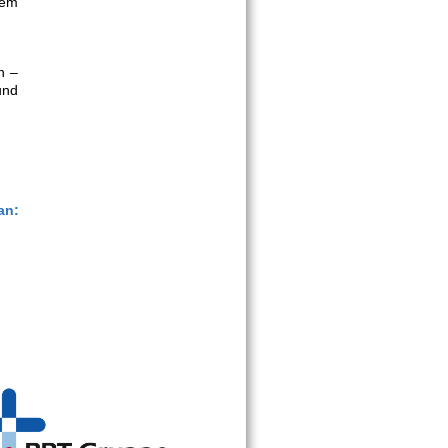
dem
n –
und
an: