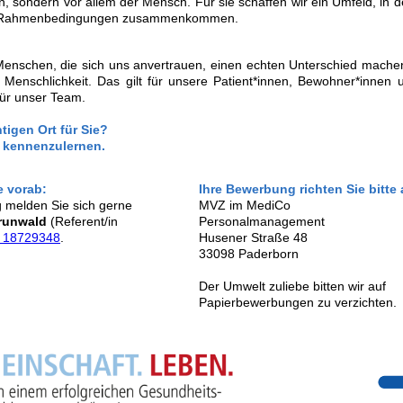
n, sondern vor allem der Mensch. Für sie schaffen wir ein Umfeld, in 
ute Rahmenbedingungen zusammenkommen.
Menschen, die sich uns anvertrauen, einen echten Unterschied mache
 Menschlichkeit. Das gilt für unsere Patient*innen, Bewohner*innen 
für unser Team.
tigen Ort für Sie?
e kennenzulernen.
e vorab:
Ihre Bewerbung richten Sie bitte 
 melden Sie sich gerne
MVZ im MediCo
runwald
(Referent/in
Personalmanagement
 18729348
.
Husener Straße 48
33098 Paderborn
Der Umwelt zuliebe bitten wir auf
Papierbewerbungen zu verzichten.