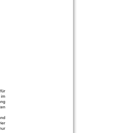
für
 im
ung
ten
und
ier
nur