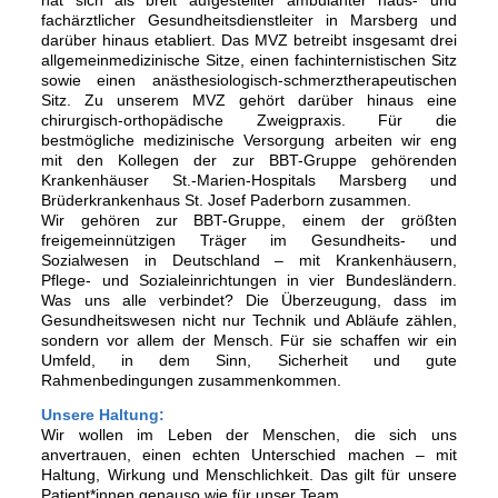
hat sich als breit aufgestellter ambulanter haus- und
fachärztlicher Gesundheitsdienstleiter in Marsberg und
darüber hinaus etabliert. Das MVZ betreibt insgesamt drei
allgemeinmedizinische Sitze, einen fachinternistischen Sitz
sowie einen anästhesiologisch-schmerztherapeutischen
Sitz. Zu unserem MVZ gehört darüber hinaus eine
chirurgisch-orthopädische Zweigpraxis. Für die
bestmögliche medizinische Versorgung arbeiten wir eng
mit den Kollegen der zur BBT-Gruppe gehörenden
Krankenhäuser St.-Marien-Hospitals Marsberg und
Brüderkrankenhaus St. Josef Paderborn zusammen.
Wir gehören zur BBT-Gruppe, einem der größten
freigemeinnützigen Träger im Gesundheits- und
Sozialwesen in Deutschland – mit Krankenhäusern,
Pflege- und Sozialeinrichtungen in vier Bundesländern.
Was uns alle verbindet? Die Überzeugung, dass im
Gesundheitswesen nicht nur Technik und Abläufe zählen,
sondern vor allem der Mensch. Für sie schaffen wir ein
Umfeld, in dem Sinn, Sicherheit und gute
Rahmenbedingungen zusammenkommen.
Unsere Haltung:
Wir wollen im Leben der Menschen, die sich uns
anvertrauen, einen echten Unterschied machen – mit
Haltung, Wirkung und Menschlichkeit. Das gilt für unsere
Patient*innen genauso wie für unser Team.