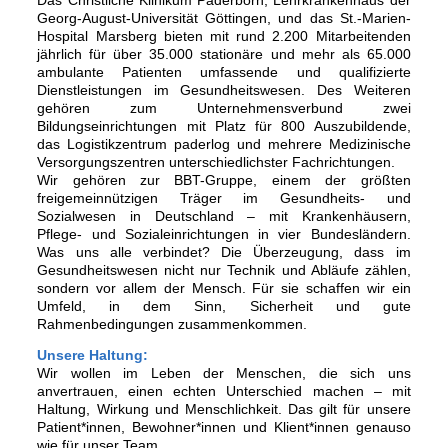
Das Christliche Klinikum Paderborn, Lehrkrankenhaus der
Georg-August-Universität Göttingen, und das St.-Marien-
Hospital Marsberg bieten mit rund 2.200 Mitarbeitenden
jährlich für über 35.000 stationäre und mehr als 65.000
ambulante Patienten umfassende und qualifizierte
Dienstleistungen im Gesundheitswesen. Des Weiteren
gehören zum Unternehmensverbund zwei
Bildungseinrichtungen mit Platz für 800 Auszubildende,
das Logistikzentrum paderlog und mehrere Medizinische
Versorgungszentren unterschiedlichster Fachrichtungen.
Wir gehören zur BBT-Gruppe, einem der größten
freigemeinnützigen Träger im Gesundheits- und
Sozialwesen in Deutschland – mit Krankenhäusern,
Pflege- und Sozialeinrichtungen in vier Bundesländern.
Was uns alle verbindet? Die Überzeugung, dass im
Gesundheitswesen nicht nur Technik und Abläufe zählen,
sondern vor allem der Mensch. Für sie schaffen wir ein
Umfeld, in dem Sinn, Sicherheit und gute
Rahmenbedingungen zusammenkommen.
Unsere Haltung:
Wir wollen im Leben der Menschen, die sich uns
anvertrauen, einen echten Unterschied machen – mit
Haltung, Wirkung und Menschlichkeit. Das gilt für unsere
Patient*innen, Bewohner*innen und Klient*innen genauso
wie für unser Team.