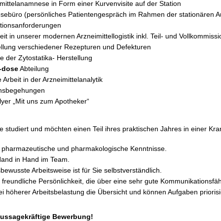
ittelanamnese in Form einer Kurvenvisite auf der Station
sebüro (persönliches Patienten­gespräch im Rahmen der stationären 
ationsanforderungen
t in unserer modernen Arz­neimittellogistik inkl. Teil- und Vollkommissi
llung verschiedener Rezepturen und Defekturen
fe der Zytostatika- Herstellung
t-dose
Abteilung
 Arbeit in der Arzneimittelanalytik
onsbegehungen
Flyer „Mit uns zum Apotheker“
 studiert und möchten einen Teil ihres praktischen Jahres in einer K
e pharmazeutische und pharmakologische Kenntnisse.
Hand in Hand im Team.
ewusste Arbeitsweise ist für Sie selbstverständlich.
, freundliche Persönlichkeit, die über eine sehr gute Kommunikationsfähi
ei höherer Arbeitsbelastung die Übersicht und können Aufgaben priorisi
 aussagekräftige Bewerbung!