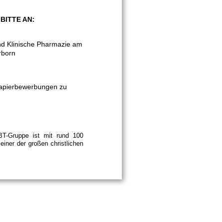
BITTE AN:
nd Klinische Pharmazie am
rborn
 Papierbewerbungen zu
T-Gruppe ist mit rund 100
iner der großen christlichen