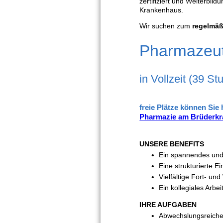
zertifiziert und Weiterbil
Krankenhaus.
Wir suchen zum
regelmäß
Pharmazeut
in Vollzeit (39 S
freie Plätze können Sie
Pharmazie am Brüderkr
UNSERE BENEFITS
Ein spannendes und 
Eine strukturierte E
Vielfältige Fort- un
Ein kollegiales Arb
IHRE AUFGABEN
Abwechslungsreiche 