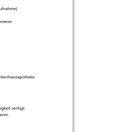
Aufnahme)
onierer
rankenhausapotheke
gkeit verfügt.
eren.