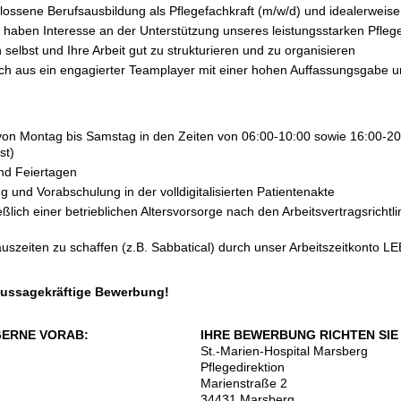
ossene Berufsausbildung als Pflegefachkraft (m/w/d) und idealerweise
d haben Interesse an der Unterstützung unseres leistungsstarken Pfle
h selbst und Ihre Arbeit gut zu strukturieren und zu organisieren
rch aus ein engagierter Teamplayer mit einer hohen Auffassungsgabe 
n von Montag bis Samstag in den Zeiten von 06:00-10:00 sowie 16:00-2
st)
und Feiertagen
ng und Vorabschulung in der volldigitalisierten Patientenakte
ßlich einer betrieblichen Altersvorsorge nach den Arbeitsvertragsricht
)
auszeiten zu schaffen (z.B. Sabbatical) durch unser Arbeitszeitkonto L
 aussagekräftige Bewerbung!
GERNE VORAB:
IHRE BEWERBUNG RICHTEN SIE 
St.-Marien-Hospital Marsberg
Pflegedirektion
Marienstraße 2
34431 Marsberg