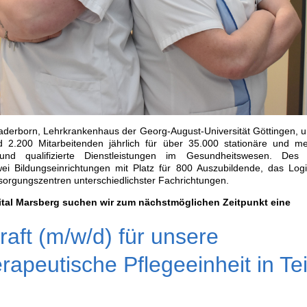
Paderborn, Lehrkrankenhaus der Georg-August-Universität Göttingen, u
d 2.200 Mitarbeitenden jährlich für über 35.000 stationäre und m
und qualifizierte Dienstleistungen im Gesundheitswesen. De
i Bildungseinrichtungen mit Platz für 800 Auszubildende, das Logi
orgungszentren unterschiedlichster Fachrichtungen.
ital Marsberg suchen wir zum nächstmöglichen Zeitpunkt eine
raft (m/w/d) für unsere
apeutische Pflegeeinheit in Tei