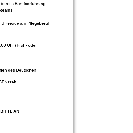
 bereits Berufserfahrung
geteams
und Freude am Pflegeberuf
0:00 Uhr (Früh- oder
linien des Deutschen
EBENszeit
BITTE AN: